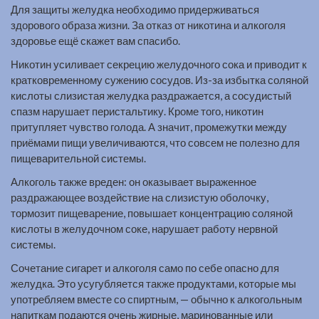
Для защиты желудка необходимо придерживаться
здорового образа жизни. За отказ от никотина и алкоголя
здоровье ещё скажет вам спасибо.
Никотин усиливает секрецию желудочного сока и приводит к
кратковременному сужению сосудов. Из-за избытка соляной
кислоты слизистая желудка раздражается, а сосудистый
спазм нарушает перистальтику. Кроме того, никотин
притупляет чувство голода. А значит, промежутки между
приёмами пищи увеличиваются, что совсем не полезно для
пищеварительной системы.
Алкоголь также вреден: он оказывает выраженное
раздражающее воздействие на слизистую оболочку,
тормозит пищеварение, повышает концентрацию соляной
кислоты в желудочном соке, нарушает работу нервной
системы.
Сочетание сигарет и алкоголя само по себе опасно для
желудка. Это усугубляется также продуктами, которые мы
употребляем вместе со спиртным, — обычно к алкогольным
напиткам подаются очень жирные, маринованные или