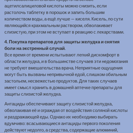
ацетилсалициловой кислоты можно снизить, если
растолочь таблетку в порошок и запить большим
количеством воды, а ещё лучше — киселя. Кисель, по сути
являющийся крахмальным раствором, обволакивает
слизистую, при этом не вступает в реакцию с лекарствами.
4. Покупка препаратов для защиты желудка и снятия
боли на экстренный случай
.
Все время от времени испытывают легкий дискомфорт в
области желудка, и в большинстве случаев эти недомогания
не требуют вмешательства врача. Неприятные ощущения
могут быть вызваны непривычной едой, слишком обильным
застольем, несвежестью продуктов. Для таких случаев
имеет смысл хранить в домашней аптечке препараты для
защиты слизистой желудка.
Антациды обеспечивают защиту слизистой желудка,
обволакивая её и ограждая от воздействия соляной кислоты
и раздражающей еды. Однако их необходимо выбирать
вдумчиво: всасывающиеся антациды первого поколения
действуют недолго, а средства, содержащие алюминий,