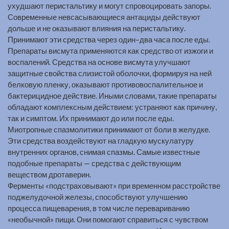
ухудшают перистальтику и могут спровоцировать запоры.
Современные невсасывающиеся антациды действуют
дольше и не оказывают влияния на перистальтику.
Принимают эти средства через один–два часа после еды.
Препараты висмута применяются как средство от изжоги и
воспалений. Средства на основе висмута улучшают
защитные свойства слизистой оболочки, формируя на ней
белковую пленку, оказывают противовоспалительное и
бактерицидное действие. Иными словами, такие препараты
обладают комплексным действием: устраняют как причину,
так и симптом. Их принимают до или после еды.
Миотропные спазмолитики принимают от боли в желудке.
Эти средства воздействуют на гладкую мускулатуру
внутренних органов, снимая спазмы. Самые известные
подобные препараты — средства с действующим
веществом дротаверин.
Ферменты «подстраховывают» при временном расстройстве
поджелудочной железы, способствуют улучшению
процесса пищеварения, в том числе перевариванию
«необычной» пищи. Они помогают справиться с чувством