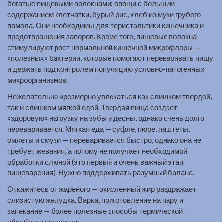
богатые пищевыми волокнами: овощи с большим
содержанием клетчатки, бурый рис, хлеб из муки грубого
помола. Они необходимы для перистальтики кишечника и
предотвращения запоров. Кроме того, пищевые волокна
стимулируют рост нормальной кишечной микрофлоры —
«полезных» бактерий, которые помогают переваривать пищу
и держать под контролем популяцию условно-патогенных
микроорганизмов.
Нежелательно чрезмерно увлекаться как слишком твердой,
так и слишком мягкой едой. Твердая пища создает
«здоровую» нагрузку на зубы и десны, однако очень долго
переваривается. Мягкая еда — суфле, пюре, паштеты,
омлеты и смузи — переваривается быстро, однако она не
требует жевания, а потому не получает необходимой
обработки слюной (это первый и очень важный этап
пищеварения). Нужно поддерживать разумный баланс.
Откажитесь от жареного — окисленный жир раздражает
слизистую желудка. Варка, приготовление на пару и
запекание — более полезные способы термической
обработки продуктов.