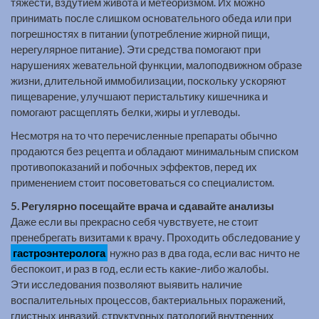
тяжести, вздутием живота и метеоризмом. Их можно
принимать после слишком основательного обеда или при
погрешностях в питании (употребление жирной пищи,
нерегулярное питание). Эти средства помогают при
нарушениях жевательной функции, малоподвижном образе
жизни, длительной иммобилизации, поскольку ускоряют
пищеварение, улучшают перистальтику кишечника и
помогают расщеплять белки, жиры и углеводы.
Несмотря на то что перечисленные препараты обычно
продаются без рецепта и обладают минимальным списком
противопоказаний и побочных эффектов, перед их
применением стоит посоветоваться со специалистом.
5. Регулярно посещайте врача и сдавайте анализы
Даже если вы прекрасно себя чувствуете, не стоит
пренебрегать визитами к врачу. Проходить обследование у
гастроэнтеролога
нужно раз в два года, если вас ничто не
беспокоит, и раз в год, если есть какие-либо жалобы.
Эти исследования позволяют выявить наличие
воспалительных процессов, бактериальных поражений,
глистных инвазий, структурных патологий внутренних