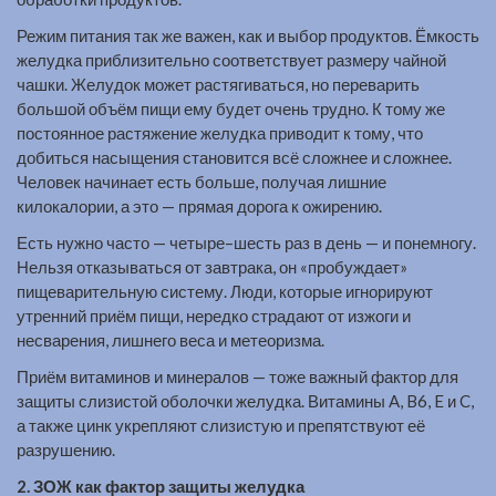
Режим питания так же важен, как и выбор продуктов. Ёмкость
желудка приблизительно соответствует размеру чайной
чашки. Желудок может растягиваться, но переварить
большой объём пищи ему будет очень трудно. К тому же
постоянное растяжение желудка приводит к тому, что
добиться насыщения становится всё сложнее и сложнее.
Человек начинает есть больше, получая лишние
килокалории, а это — прямая дорога к ожирению.
Есть нужно часто — четыре–шесть раз в день — и понемногу.
Нельзя отказываться от завтрака, он «пробуждает»
пищеварительную систему. Люди, которые игнорируют
утренний приём пищи, нередко страдают от изжоги и
несварения, лишнего веса и метеоризма.
Приём витаминов и минералов — тоже важный фактор для
защиты слизистой оболочки желудка. Витамины A, B6, E и C,
а также цинк укрепляют слизистую и препятствуют её
разрушению.
2. ЗОЖ как фактор защиты желудка