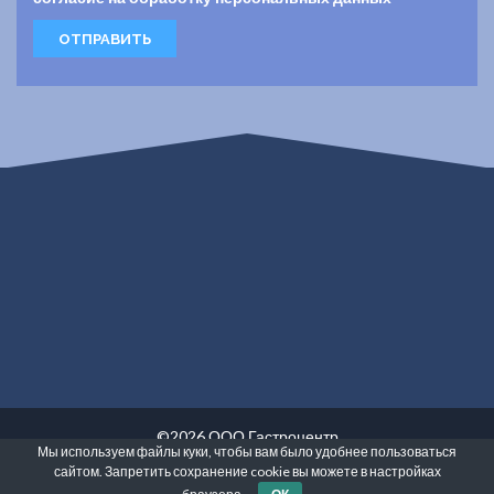
©2026 ООО Гастроцентр
Мы используем файлы куки, чтобы вам было удобнее пользоваться
Сведения о реализуемых требованиях к защите персональных
сайтом. Запретить сохранение cookie вы можете в настройках
данных