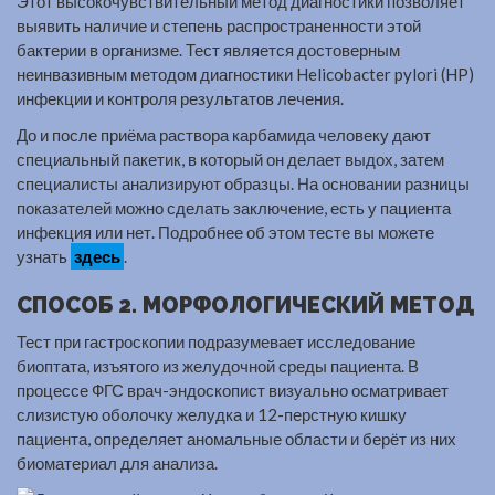
Этот высокочувствительный метод диагностики позволяет
выявить наличие и степень распространенности этой
бактерии в организме. Тест является достоверным
неинвазивным методом диагностики Helicobacter pylori (HP)
инфекции и контроля результатов лечения.
До и после приёма раствора карбамида человеку дают
специальный пакетик, в который он делает выдох, затем
специалисты анализируют образцы. На основании разницы
показателей можно сделать заключение, есть у пациента
инфекция или нет. Подробнее об этом тесте вы можете
узнать
здесь
.
СПОСОБ 2. МОРФОЛОГИЧЕСКИЙ МЕТОД
Тест при гастроскопии подразумевает исследование
биоптата, изъятого из желудочной среды пациента. В
процессе ФГС врач-эндоскопист визуально осматривает
слизистую оболочку желудка и 12-перстную кишку
пациента, определяет аномальные области и берёт из них
биоматериал для анализа.